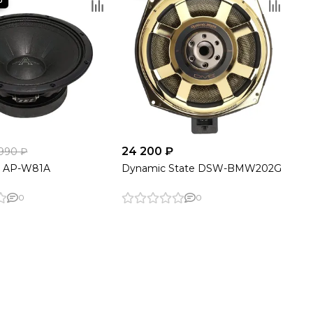
24 200 ₽
 990 ₽
e AP-W81A
Dynamic State DSW-BMW202G
0
0