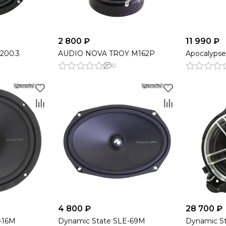
2 800 ₽
11 990 ₽
200.3
AUDIO NOVA TROY M162P
Apocalyps
0
4 800 ₽
28 700 ₽
-16M
Dynamic State SLE-69M
Dynamic S