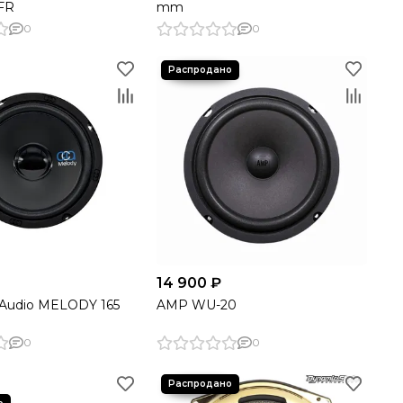
FR
mm
0
0
14 900 ₽
r Audio MELODY 165
AMP WU-20
0
0