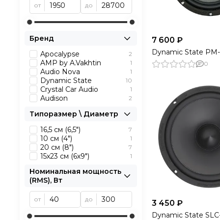
от
до
Бренд
7 600 ₽
Dynamic State PM-
Apocalypse
2
AMP by A.Vakhtin
1
0
Audio Nova
1
Dynamic State
10
Crystal Car Audio
1
Audison
2
Типоразмер \ Диаметр
16,5 см (6,5")
7
10 см (4")
1
20 см (8")
7
15х23 см (6х9")
1
Номинальная мощность
(RMS), Вт
от
до
3 450 ₽
Dynamic State SLC