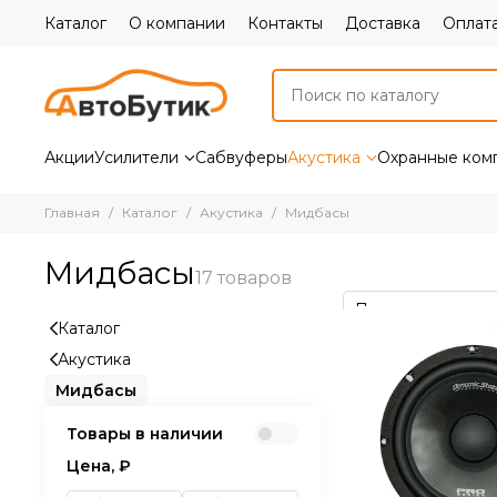
Каталог
О компании
Контакты
Доставка
Оплат
Акции
Усилители
Сабвуферы
Акустика
Охранные ком
Главная
Каталог
Акустика
Мидбасы
Мидбасы
Каталог
Акустика
Мидбасы
Товары в наличии
Цена, ₽