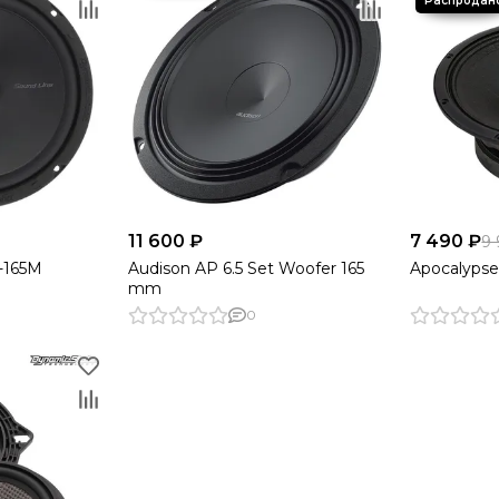
11 600 ₽
7 490 ₽
9
-165M
Audison AP 6.5 Set Woofer 165
Apocalyps
mm
0