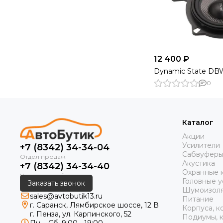
12 400 ₽
Dynamic State D
0
Каталог
Акции
Усилители
+7 (8342) 34-34-04
Сабвуфер
Акустика
+7 (8342) 34-34-40
Охранные 
Головные у
Заказать звонок
Шумоизол
sales@avtobutik13.ru
Питание
г. Саранск, Лямбирское шоссе, 12 В
Корпуса, к
г. Пенза, ул. Карпинского, 52
Подиумы, к