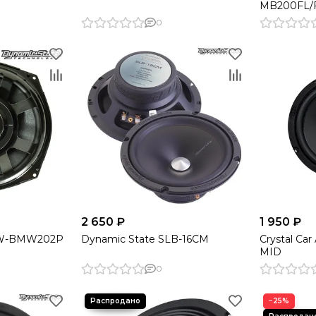
MB200FL/
0
2 650 ₽
1 950 ₽
SW-BMW202P
Dynamic State SLB-16CM
Crystal Ca
MID
0
−25%