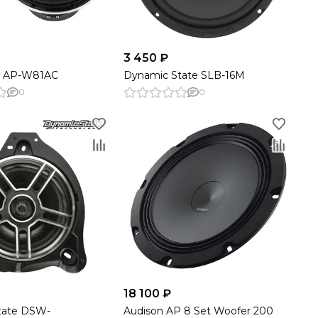
3 450 ₽
e AP-W81AC
Dynamic State SLB-16M
0
0
18 100 ₽
tate DSW-
Audison AP 8 Set Woofer 200