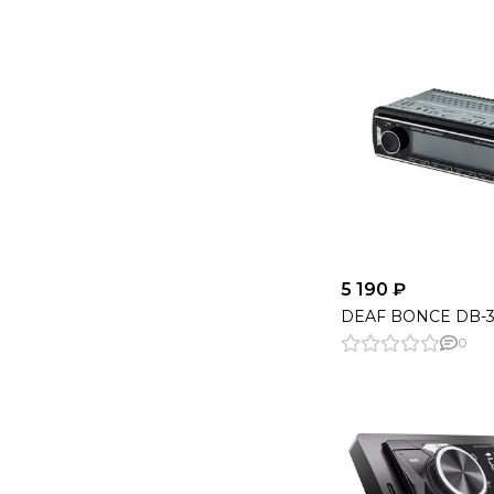
5 190 ₽
DEAF BONCE DB-
0