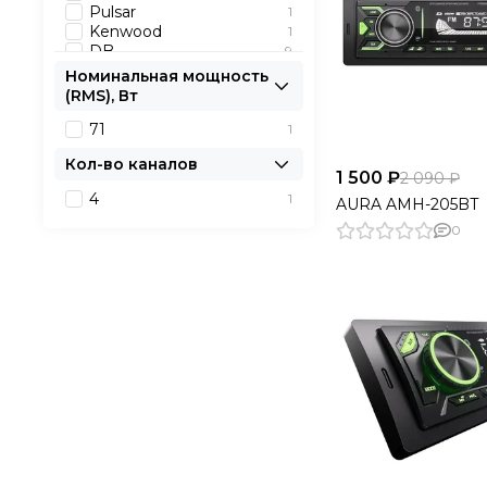
Pulsar
1
Kenwood
1
DB
9
Prology
6
Номинальная мощность
(RMS), Вт
71
1
Кол-во каналов
1 500 ₽
2 090 ₽
4
1
AURA AMH-205BT
0