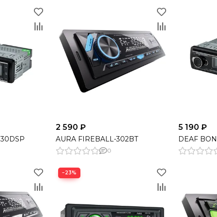
2 590 ₽
5 190 ₽
330DSP
AURA FIREBALL-302BT
DEAF BON
0
−23%