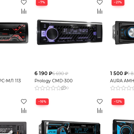
−7%
−21%
6 190 ₽
1 500 ₽
6 690 ₽
1 
С-МЛ 113
Prology CMD-300
AURA AMH
0
−16%
−12%