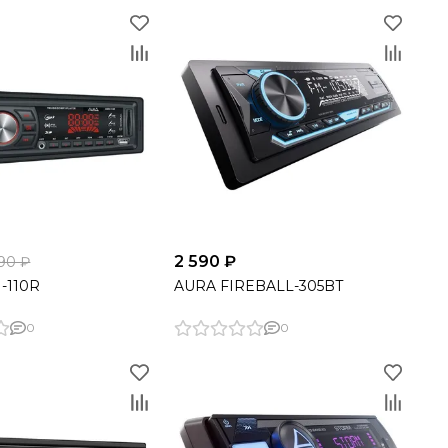
2 590 ₽
690 ₽
-110R
AURA FIREBALL-305BT
0
0