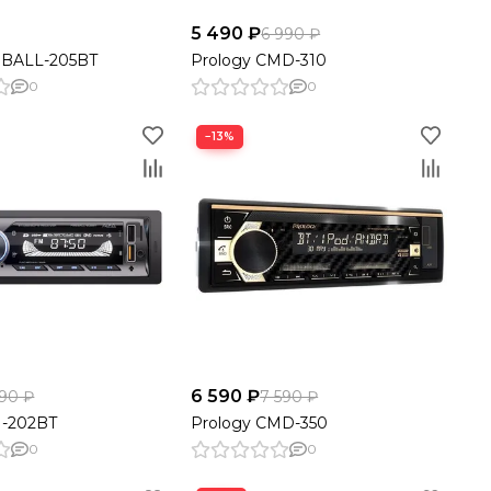
5 490 ₽
6 990 ₽
EBALL-205BT
Prology CMD-310
0
0
−13%
6 590 ₽
990 ₽
7 590 ₽
-202BT
Prology CMD-350
0
0