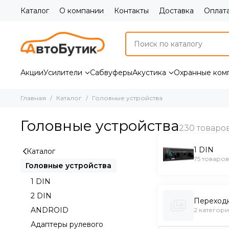
Каталог
О компании
Контакты
Доставка
Оплат
Акции
Усилители
Сабвуферы
Акустика
Охранные ком
Главная
Каталог
Головные устройства
Головные устройства
1 DIN
Каталог
75 товаров
Головные устройства
1 DIN
2 DIN
Переход
ANDROID
2 категор
Адаптеры рулевого