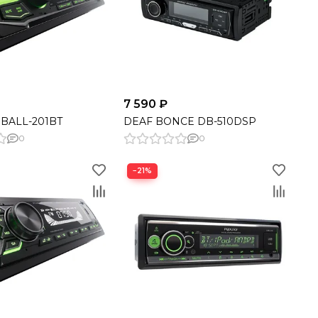
7 590 ₽
BALL-201BT
DEAF BONCE DB-510DSP
0
0
−21%