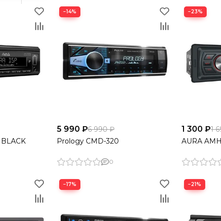
−14%
−23%
5 990 ₽
1 300 ₽
6 990 ₽
1 
 BLACK
Prology CMD-320
AURA AMH
0
−17%
−21%