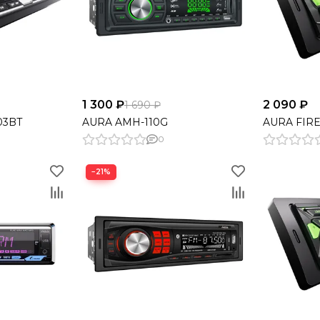
1 300 ₽
2 090 ₽
1 690 ₽
03BT
AURA AMH-110G
AURA FIRE
0
−21%