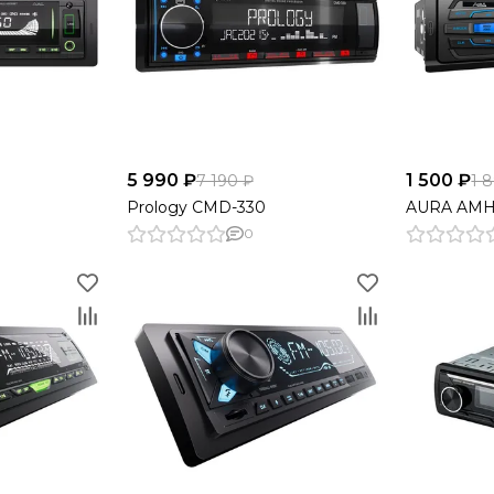
5 990 ₽
1 500 ₽
7 190 ₽
1 
Prology CMD-330
AURA AMH
0