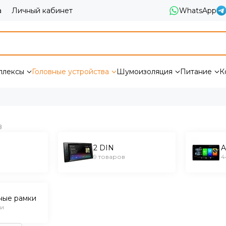
а
Личный кабинет
WhatsApp
плексы
Головные устройства
Шумоизоляция
Питание
К
2 DIN
9 товаров
4
ные рамки
ии