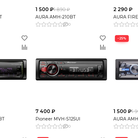
1 500 ₽
2 290 ₽
1 890 ₽
T
AURA AMH-210BT
AURA FIR
0
−25%
7 400 ₽
1 500 ₽
1 
BT
Pioneer MVH-S125UI
AURA AMH
0