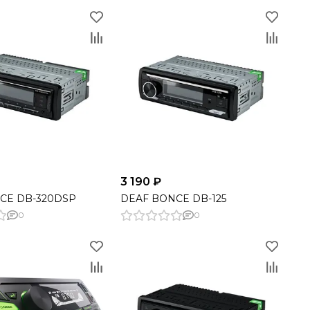
3 190 ₽
CE DB-320DSP
DEAF BONCE DB-125
0
0