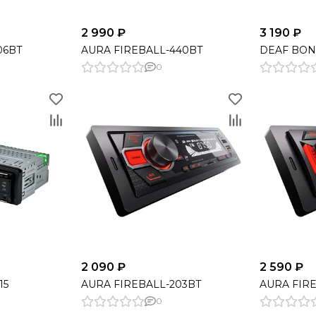
2 990 ₽
3 190 ₽
06BT
AURA FIREBALL-440BT
DEAF BON
0
2 090 ₽
2 590 ₽
15
AURA FIREBALL-203BT
AURA FIRE
0