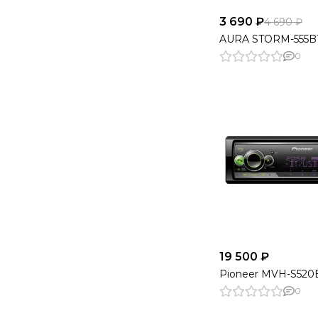
3 690 ₽
4 690 ₽
AURA STORM-555B
0
19 500 ₽
Pioneer MVH-S520
0