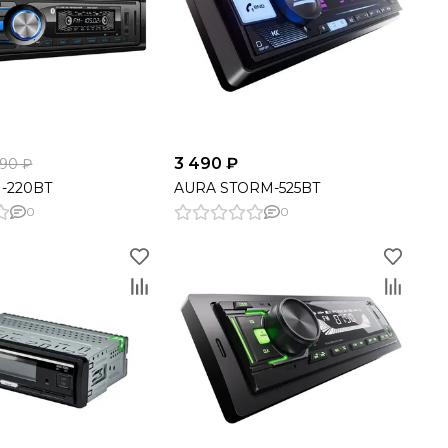
3 490 ₽
890 ₽
-220BT
AURA STORM-525BT
0
0