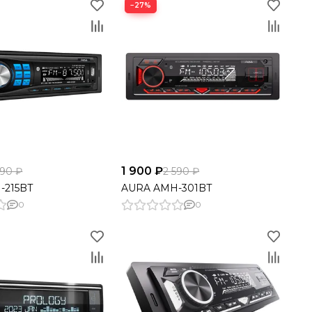
−27%
1 900 ₽
890 ₽
2 590 ₽
-215BT
AURA AMH-301BT
0
0