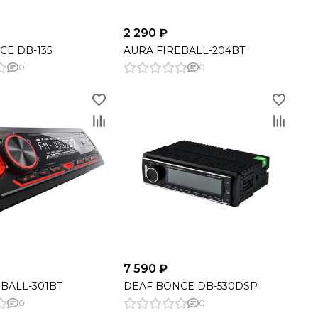
2 290 ₽
CE DB-135
AURA FIREBALL-204BT
0
0
7 590 ₽
BALL-301BT
DEAF BONCE DB-530DSP
0
0