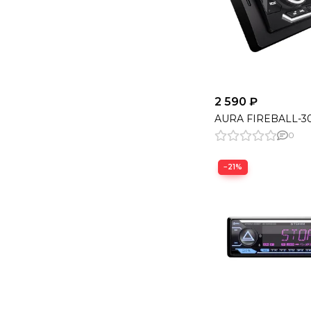
2 590 ₽
AURA FIREBALL-3
0
−21%