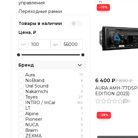
управления
−19%
Переходные рамки
Товары в наличии
Цена, ₽
от
до
Бренд
Aura
71
6 400 ₽
NoBrand
7 890 ₽
6
Ural Sound
1
AURA AMH-77DSP
Nakamichi
3
EDITION (2023)
Teyes
27
0
INTRO / InCar
80
LT
3
Alpine
1
−28%
Pioneer
3
NUCA
11
Braim
2
ZEXMA
5