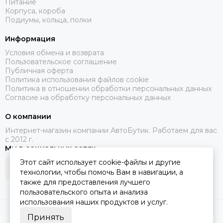
Питание
Корпуса, короба
Подиумы, кольца, полки
Информация
Условия обмена и возврата
Пользовательское соглашение
Публичная оферта
Политика использования файлов cookie
Политика в отношении обработки персональных данных
Согласие на обработку персональных данных
О компании
Интернет-магазин компании АвтоБутик. Работаем для вас
с 2012 г.
Мы в социальных сетях
Этот сайт использует cookie-файлы и другие
технологии, чтобы помочь Вам в навигации, а
также для предоставления лучшего
пользовательского опыта и анализа
использования наших продуктов и услуг.
2026 © АвтоБутик.
Карта сайта
Принять