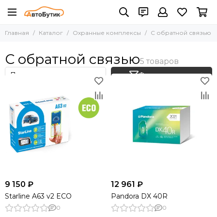
Охранные комплексы
Главная
Каталог
Охранные комплексы
С обратной связью
Все товары
С автозапуском
С обратной связью
С обратной связью
Без обратной связи
Фильтр товаров
Аксессуары и модули
9 150 ₽
12 961 ₽
Starline A63 v2 ECO
Pandora DX 40R
0
0