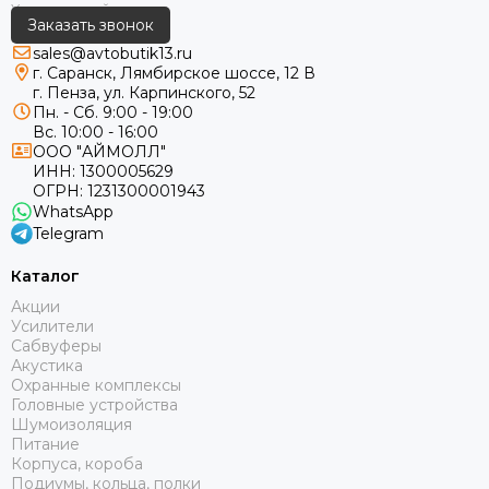
Заказать звонок
sales@avtobutik13.ru
г. Саранск, Лямбирское шоссе, 12 В
г. Пенза, ул. Карпинского, 52
Пн. - Сб. 9:00 - 19:00
Вс. 10:00 - 16:00
ООО "АЙМОЛЛ"
ИНН:
1300005629
ОГРН:
1231300001943
WhatsApp
Telegram
Каталог
Акции
Усилители
Сабвуферы
Акустика
Охранные комплексы
Головные устройства
Шумоизоляция
Питание
Корпуса, короба
Подиумы, кольца, полки