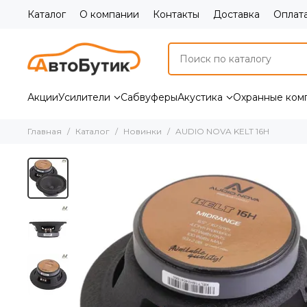
Каталог
О компании
Контакты
Доставка
Оплат
Акции
Усилители
Сабвуферы
Акустика
Охранные ком
Главная
Каталог
Новинки
AUDIO NOVA KELT 16H