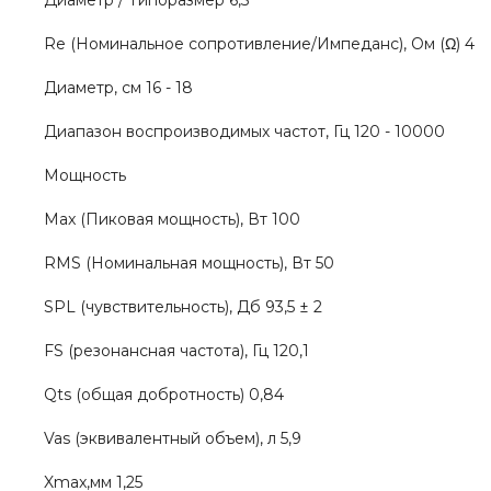
Диаметр / Типоразмер 6,5"
Re (Номинальное сопротивление/Импеданс), Ом (Ω) 4
Диаметр, см 16 - 18
Диапазон воспроизводимых частот, Гц 120 - 10000
Мощность
Max (Пиковая мощность), Вт 100
RMS (Номинальная мощность), Вт 50
SPL (чувствительность), Дб 93,5 ± 2
FS (резонансная частота), Гц 120,1
Qts (общая добротность) 0,84
Vas (эквивалентный объем), л 5,9
Xmax,мм 1,25