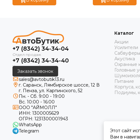
Каталог
Акции
Усилители
+7 (8342) 34-34-04
Сабвуфер
Акустика
+7 (8342) 34-34-40
Охранные 
Головные у
Заказать звонок
Шумоизол
sales@avtobutik13.ru
Питание
г. Саранск, Лямбирское шоссе, 12 В
Корпуса, к
г. Пенза, ул. Карпинского, 52
Подиумы, к
Пн. - Сб. 9:00 - 19:00
Вс. 10:00 - 16:00
ООО "АЙМОЛЛ"
ИНН:
1300005629
ОГРН:
1231300001943
WhatsApp
Этот сайт ис
Telegram
Вам в навига