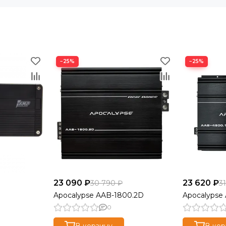
−25%
−25%
23 090 ₽
23 620 ₽
30 790 ₽
3
Apocalypse AAB-1800.2D
Apocalypse
0
В корзину
В кор