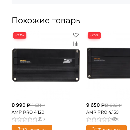
Похожие товары
−23%
−26%
8 990 ₽
9 650 ₽
11 631 ₽
13 092 ₽
AMP PRO 4.120
AMP PRO 4.150
0
0
В корзину
В корзину