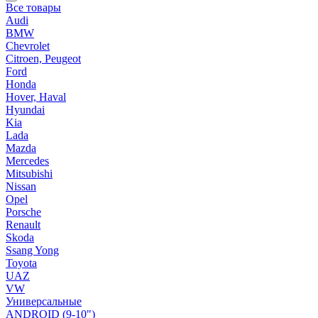
Все товары
Audi
BMW
Chevrolet
Citroen, Peugeot
Ford
Honda
Hover, Haval
Hyundai
Kia
Lada
Mazda
Mercedes
Mitsubishi
Nissan
Opel
Porsche
Renault
Skoda
Ssang Yong
Toyota
UAZ
VW
Универсальные
ANDROID (9-10")