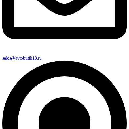
sales@avtobutik13.ru