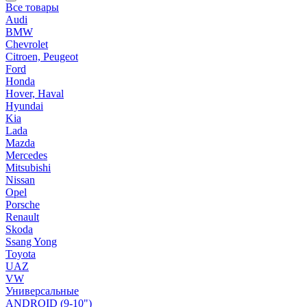
Все товары
Audi
BMW
Chevrolet
Citroen, Peugeot
Ford
Honda
Hover, Haval
Hyundai
Kia
Lada
Mazda
Mercedes
Mitsubishi
Nissan
Opel
Porsche
Renault
Skoda
Ssang Yong
Toyota
UAZ
VW
Универсальные
ANDROID (9-10")