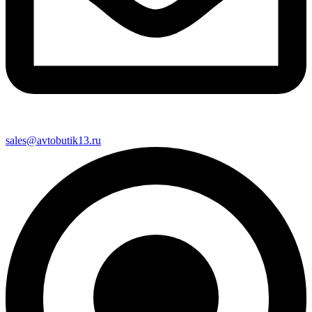
sales@avtobutik13.ru