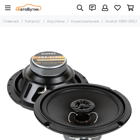
Акустика
Главная
Каталог
Акустика
Коаксиальная
Avatar XBR-613U
Все товары
Компонентная
Коаксиальная
Эстрадная СЧ/НЧ, широкополосные
Мидбасы
Твитеры
Ремкомплекты