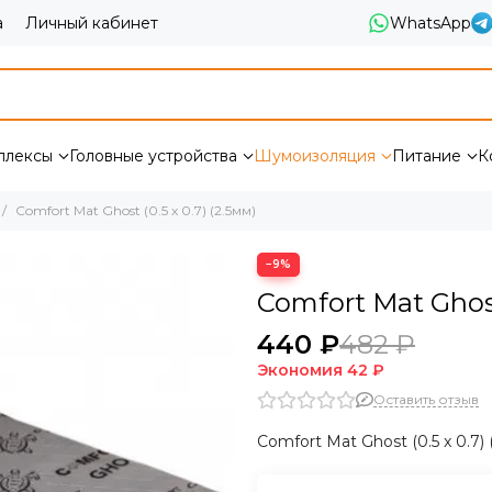
а
Личный кабинет
WhatsApp
плексы
Головные устройства
Шумоизоляция
Питание
К
Comfort Mat Ghost (0.5 x 0.7) (2.5мм)
−9%
Comfort Mat Ghost 
440 ₽
482 ₽
Экономия
42 ₽
Оставить отзыв
Comfort Mat Ghost (0.5 x 0.7) 