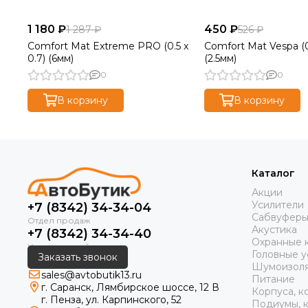
1 180 ₽
450 ₽
1 287 ₽
526 ₽
Comfort Mat Extreme PRO (0.5 x
Comfort Mat Vespa (0.
0.7) (6мм)
(2.5мм)
0
0
В корзину
В корзину
Каталог
Акции
Усилители
+7 (8342) 34-34-04
Сабвуфер
Акустика
+7 (8342) 34-34-40
Охранные 
Головные у
Заказать звонок
Шумоизол
sales@avtobutik13.ru
Питание
г. Саранск, Лямбирское шоссе, 12 В
Корпуса, к
г. Пенза, ул. Карпинского, 52
Подиумы, к