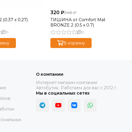
320 ₽
93
348 ₽
(0.37 х 0.27)
ТИШИНА от Comfort Mat
Co
BRONZE 2 (0.5 х 0.7)
(3
0
0
зину
В корзину
О компании
Интернет-магазин компании
ние
АвтоБутик. Работаем для вас с 2012 г.
Мы в социальных сетях
айлов
аботки
сональных