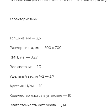
Виброизоляция ComfortMat GHOST — новинка, пришедша
Характеристики:
Толщина, мм — 2,5
Размер листа, мм — 500 х 700
КМП, у.е. — 0,27
Вес листа, кг — 1,3
Удельный вес, кг/м2 — 3,71
Адгезия, Н/см — 16
Количество листов в упаковке — 10
Влагостойкость материала — ДА