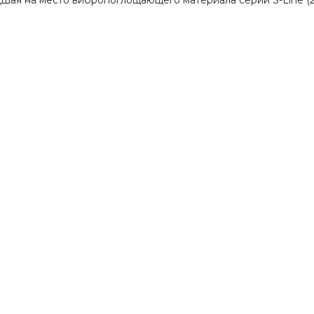
я на место вибропоглощающего материала серии S-Line (2 и