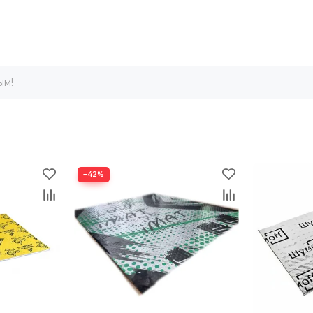
ым!
−42%