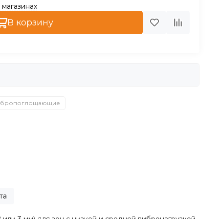
2 магазинах
В корзину
ибропоглощающие
та