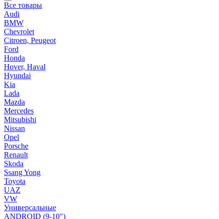
Все товары
Audi
BMW
Chevrolet
Citroen, Peugeot
Ford
Honda
Hover, Haval
Hyundai
Kia
Lada
Mazda
Mercedes
Mitsubishi
Nissan
Opel
Porsche
Renault
Skoda
Ssang Yong
Toyota
UAZ
VW
Универсальные
ANDROID (9-10")