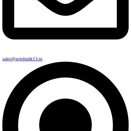
sales@avtobutik13.ru