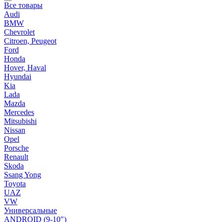
Все товары
Audi
BMW
Chevrolet
Citroen, Peugeot
Ford
Honda
Hover, Haval
Hyundai
Kia
Lada
Mazda
Mercedes
Mitsubishi
Nissan
Opel
Porsche
Renault
Skoda
Ssang Yong
Toyota
UAZ
VW
Универсальные
ANDROID (9-10")