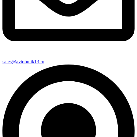
sales@avtobutik13.ru