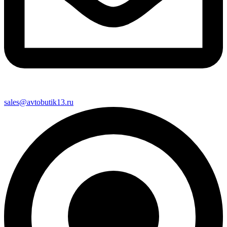
sales@avtobutik13.ru