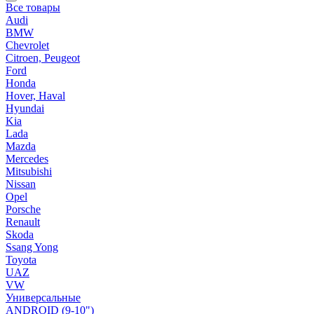
Все товары
Audi
BMW
Chevrolet
Citroen, Peugeot
Ford
Honda
Hover, Haval
Hyundai
Kia
Lada
Mazda
Mercedes
Mitsubishi
Nissan
Opel
Porsche
Renault
Skoda
Ssang Yong
Toyota
UAZ
VW
Универсальные
ANDROID (9-10")