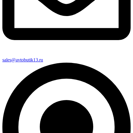
sales@avtobutik13.ru