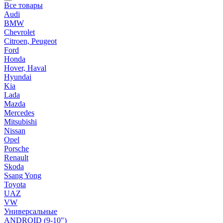
Все товары
Audi
BMW
Chevrolet
Citroen, Peugeot
Ford
Honda
Hover, Haval
Hyundai
Kia
Lada
Mazda
Mercedes
Mitsubishi
Nissan
Opel
Porsche
Renault
Skoda
Ssang Yong
Toyota
UAZ
VW
Универсальные
ANDROID (9-10")