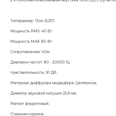
2-х полосная коаксиальная акустика 13см (5,25") Dynam
Типоразмер: 13см (5,25")
Мощность RMS: 40 Вт
Мощность МАХ: 80 Вт
Сопротивление: 4Ом
Диапазон частот: 80 - 20000 Гц
Чувствительность: 91 Дб
Материал диффузора мидвуфера: Целлюлоза.
Диаметр звуковой катушки 25,9 мм.
Магнит ферритовый.
Стальная корзина.