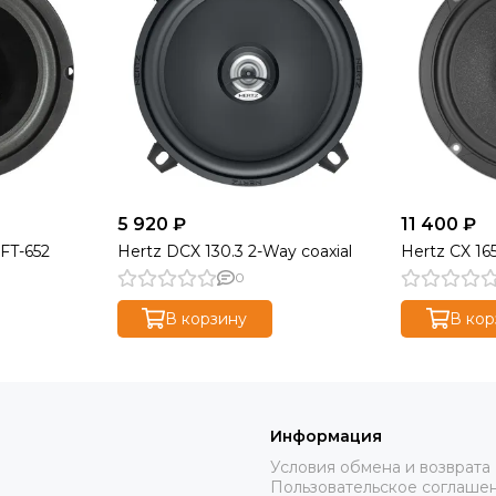
5 920 ₽
11 400 ₽
FT-652
Hertz DCX 130.3 2-Way coaxial
Hertz CX 16
0
В корзину
В кор
Информация
Условия обмена и возврата
Пользовательское соглаше