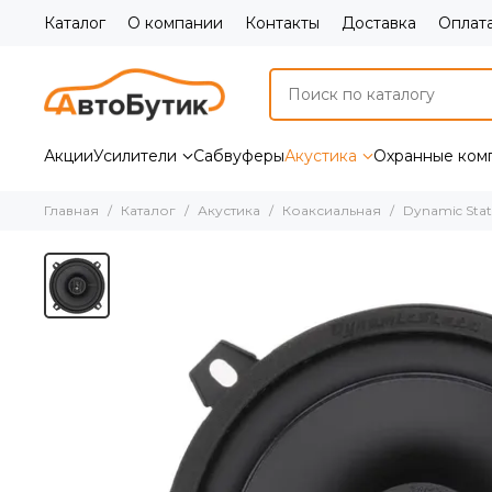
Каталог
О компании
Контакты
Доставка
Оплат
Акции
Усилители
Сабвуферы
Акустика
Охранные ком
Главная
Каталог
Акустика
Коаксиальная
Dynamic Stat