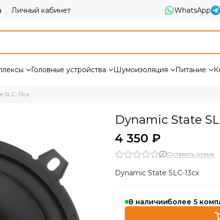
а
Личный кабинет
WhatsApp
плексы
Головные устройства
Шумоизоляция
Питание
К
e SLC-13cx
Dynamic State SL
4 350 ₽
Оставить отзыв
Dynamic State SLC-13cx
В наличии
более 5