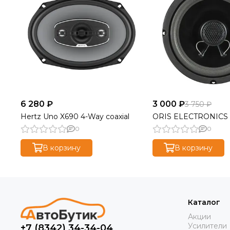
6 280 ₽
3 000 ₽
3 750 ₽
Hertz Uno X690 4-Way coaxial
ORIS ELECTRONICS 
0
0
В корзину
В корзину
Каталог
Акции
Усилители
+7 (8342) 34-34-04