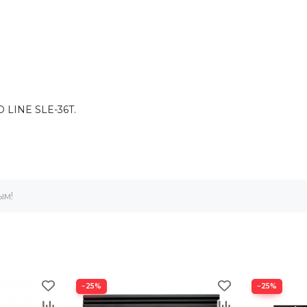
 LINE SLE-36T.
ым!
−25%
−25%