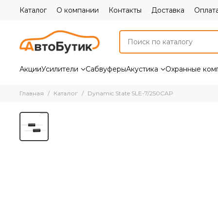
Каталог
О компании
Контакты
Доставка
Оплат
Акции
Усилители
Сабвуферы
Акустика
Охранные ком
Главная
Каталог
Dynamic State SLE-7/250CAP