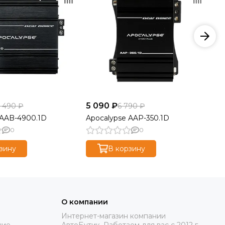
5 090 ₽
10
1 490 ₽
6 790 ₽
 AAB-4900.1D
Apocalypse AAP-350.1D
Ap
0
0
зину
В корзину
О компании
Интернет-магазин компании