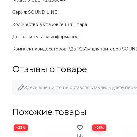
Модель: SLE-7.2/250CAP
Серия: SOUND LINE
Количество в упаковке (шт.): пара
Дополнительная информация:
Комплект кондесаторов 7,2µF/250v для твитеров SOUND
Отзывы о товаре
Здесь еще никто не оставлял отзывы. Будьте перв
Похожие товары
−23%
−26%