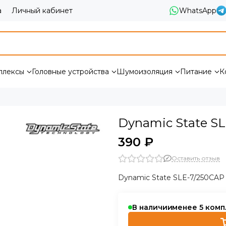
а
Личный кабинет
WhatsApp
плексы
Головные устройства
Шумоизоляция
Питание
К
Dynamic State S
390 ₽
Оставить отзыв
Dynamic State SLE-7/250CAP
В наличии
менее 5