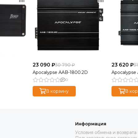
23 090 ₽
23 620 ₽
30 790 ₽
3
Apocalypse AAB-1800.2D
Apocalypse
0
В корзину
В кор
Информация
Условия обмена и возврата