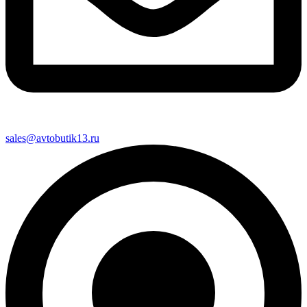
sales@avtobutik13.ru