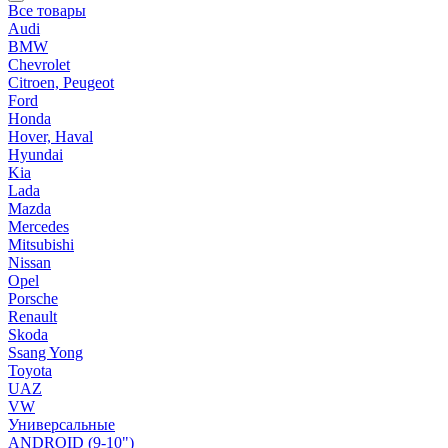
Все товары
Audi
BMW
Chevrolet
Citroen, Peugeot
Ford
Honda
Hover, Haval
Hyundai
Kia
Lada
Mazda
Mercedes
Mitsubishi
Nissan
Opel
Porsche
Renault
Skoda
Ssang Yong
Toyota
UAZ
VW
Универсальные
ANDROID (9-10")