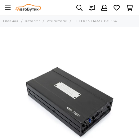
Усилители
Главная
Каталог
Усилители
HELLION HAM 6.80DSP
Все товары
Аксессуары к усилителям