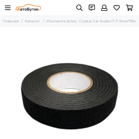
Главная
Каталог
Изолента флис. Crystal Car Audio IT-F 19мм*15м