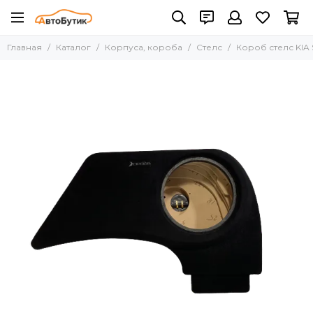
Корпуса, короба
Главная
Каталог
Корпуса, короба
Стелс
Короб стелс KIA
Все товары
10"
12"
15"
8"
Для акустики
Стелс