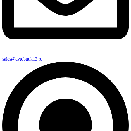
sales@avtobutik13.ru