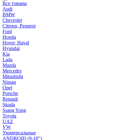
Все товары
Audi
BMW
Chevrolet
Citroen, Peugeot
Ford
Honda
Hover, Haval
Hyundai
Kia
Lada
Mazda
Mercedes
Mitsubishi
Nissan
Opel
Porsche
Renault
Skoda
Ssang Yong
Toyota
UAZ
VW
Универсальные
ANDROID (9-10")