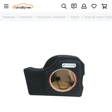
Корпуса, короба
Главная
Каталог
Корпуса, короба
Стелс
Короб стелс Toyo
Все товары
10"
12"
15"
8"
Для акустики
Стелс