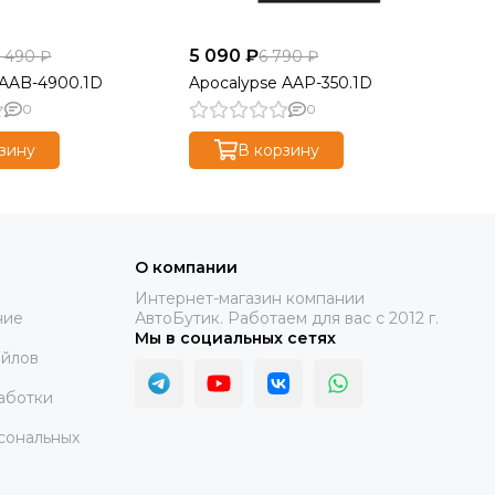
5 090 ₽
10
1 490 ₽
6 790 ₽
 AAB-4900.1D
Apocalypse AAP-350.1D
Ap
0
0
зину
В корзину
О компании
Интернет-магазин компании
ние
АвтоБутик. Работаем для вас с 2012 г.
Мы в социальных сетях
айлов
аботки
сональных