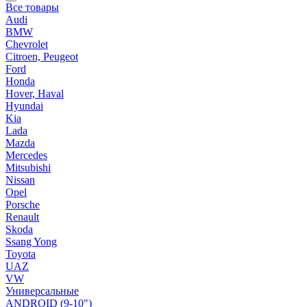
Все товары
Audi
BMW
Chevrolet
Citroen, Peugeot
Ford
Honda
Hover, Haval
Hyundai
Kia
Lada
Mazda
Mercedes
Mitsubishi
Nissan
Opel
Porsche
Renault
Skoda
Ssang Yong
Toyota
UAZ
VW
Универсальные
ANDROID (9-10")