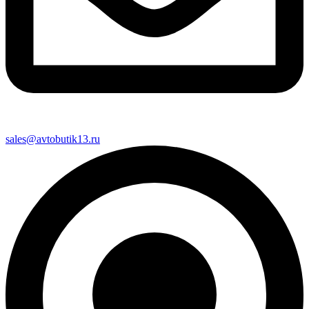
sales@avtobutik13.ru