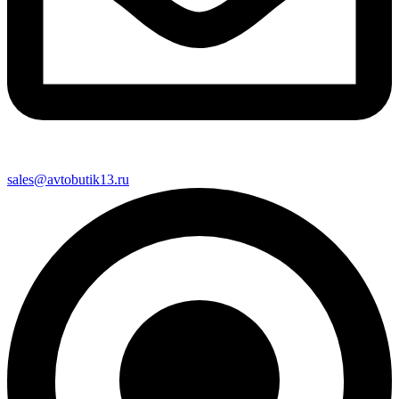
sales@avtobutik13.ru