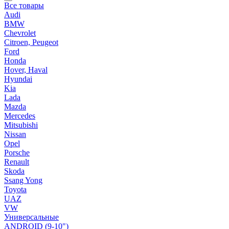
Все товары
Audi
BMW
Chevrolet
Citroen, Peugeot
Ford
Honda
Hover, Haval
Hyundai
Kia
Lada
Mazda
Mercedes
Mitsubishi
Nissan
Opel
Porsche
Renault
Skoda
Ssang Yong
Toyota
UAZ
VW
Универсальные
ANDROID (9-10")