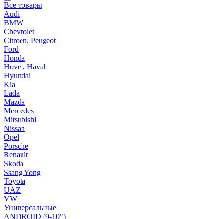
Все товары
Audi
BMW
Chevrolet
Citroen, Peugeot
Ford
Honda
Hover, Haval
Hyundai
Kia
Lada
Mazda
Mercedes
Mitsubishi
Nissan
Opel
Porsche
Renault
Skoda
Ssang Yong
Toyota
UAZ
VW
Универсальные
ANDROID (9-10")