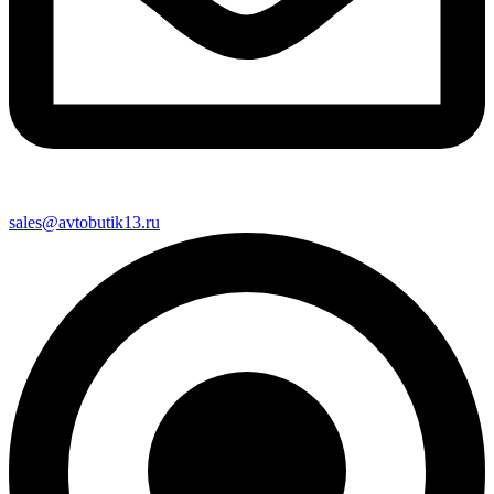
sales@avtobutik13.ru