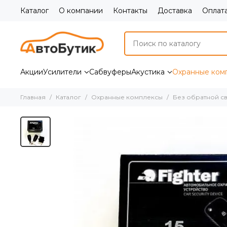
Каталог
О компании
Контакты
Доставка
Оплат
Акции
Усилители
Сабвуферы
Акустика
Охранные ком
Главная
Каталог
Охранные комплексы
Без обратной с