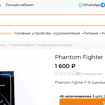
а
Личный кабинет
WhatsApp
плексы
Головные устройства
Шумоизоляция
Питание
К
вязи
Phantom Fighter F-15 (Центральный замок)
Phantom Fighter 
1 600 ₽
Оставить отзыв
Phantom Fighter F-15 (Центр
в 
В наличии
менее 5