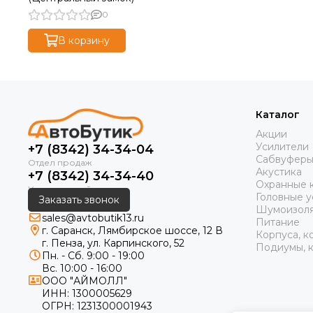
0
В корзину
Каталог
Акции
Усилители
+7 (8342) 34-34-04
Сабвуфер
Акустика
+7 (8342) 34-34-40
Охранные 
Головные у
Заказать звонок
Шумоизол
sales@avtobutik13.ru
Питание
г. Саранск, Лямбирское шоссе, 12 В
Корпуса, к
г. Пенза, ул. Карпинского, 52
Подиумы, к
Пн. - Сб. 9:00 - 19:00
Вс. 10:00 - 16:00
ООО "АЙМОЛЛ"
ИНН:
1300005629
ОГРН:
1231300001943