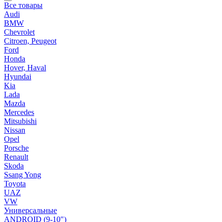
Все товары
Audi
BMW
Chevrolet
Citroen, Peugeot
Ford
Honda
Hover, Haval
Hyundai
Kia
Lada
Mazda
Mercedes
Mitsubishi
Nissan
Opel
Porsche
Renault
Skoda
Ssang Yong
Toyota
UAZ
VW
Универсальные
ANDROID (9-10")