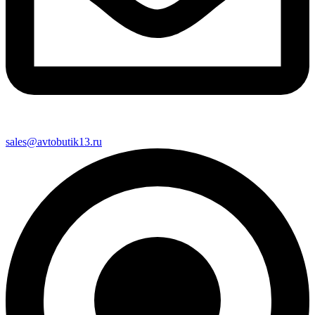
sales@avtobutik13.ru