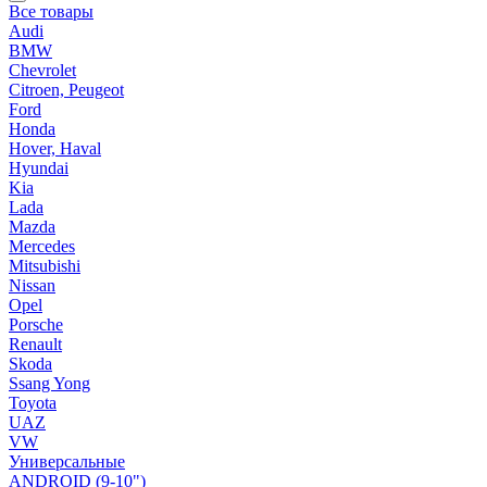
Все товары
Audi
BMW
Chevrolet
Citroen, Peugeot
Ford
Honda
Hover, Haval
Hyundai
Kia
Lada
Mazda
Mercedes
Mitsubishi
Nissan
Opel
Porsche
Renault
Skoda
Ssang Yong
Toyota
UAZ
VW
Универсальные
ANDROID (9-10")