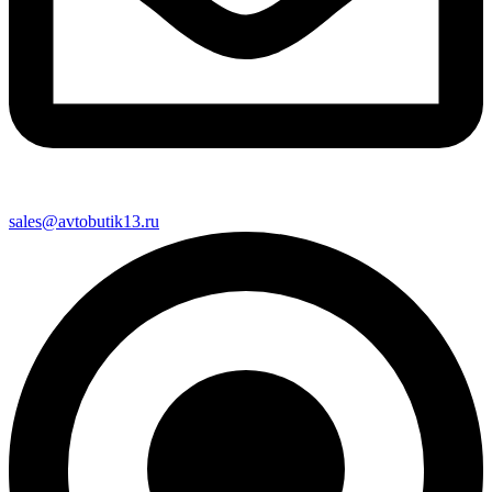
sales@avtobutik13.ru