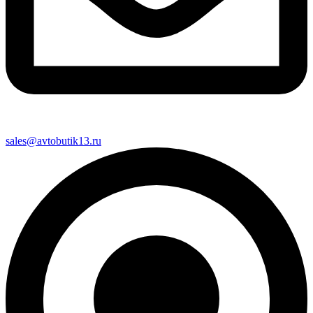
sales@avtobutik13.ru