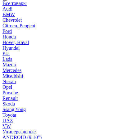
Все товары
Audi
BMW
Chevrolet
Citroen, Peugeot
Ford
Honda
Hover, Haval
Hyundai
Kia
Lada
Mazda
Mercedes
Mitsubishi
Nissan
Opel
Porsche
Renault
Skoda
Ssang Yong
Toyota
UAZ
VW
Универсальные
ANDROID (9-10")