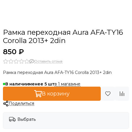
Porsche
Renault
Skoda
Ssang Yong
Рамка переходная Aura AFA-TY16
Toyota
Corolla 2013+ 2din
UAZ
VW
850 ₽
Универсальные
Оставить отзыв
Рамка переходная Aura AFA-TY16 Corolla 2013+ 2din
в 1 магазине
В наличии
менее 5
В корзину
Поделиться
Выбрать