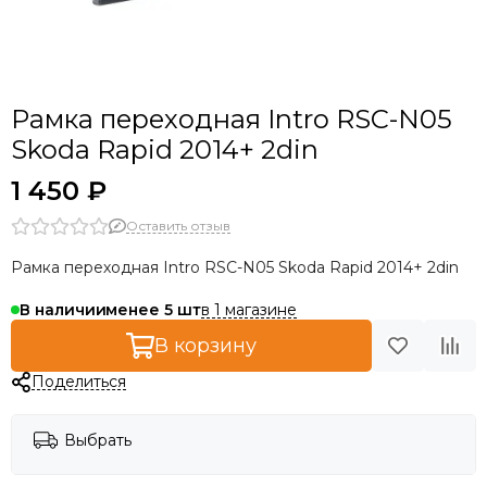
Porsche
Renault
Skoda
Ssang Yong
Рамка переходная Intro RSC-N05
Toyota
Skoda Rapid 2014+ 2din
UAZ
VW
1 450 ₽
Универсальные
Оставить отзыв
Рамка переходная Intro RSC-N05 Skoda Rapid 2014+ 2din
в 1 магазине
В наличии
менее 5
В корзину
Поделиться
Выбрать