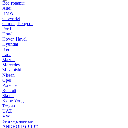
Все товары
Audi
BMW
Chevrolet
Citroen, Peugeot
Ford
Honda
Hover, Haval
Hyundai
Kia
Lada
Mazda
Mercedes
Mitsubishi
Nissan
Opel
Porsche
Renault
Skoda
Ssang Yong
Toyota
UAZ
VW
Универсальные
ANDROID (9-10")