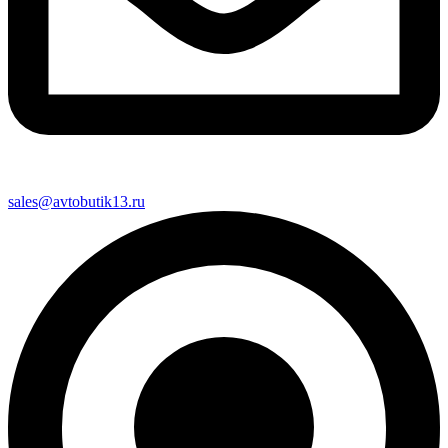
sales@avtobutik13.ru