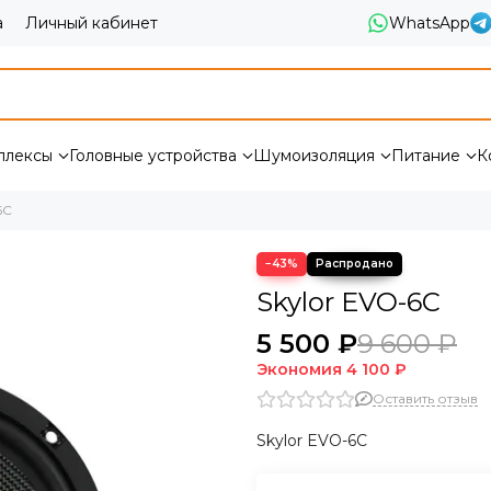
а
Личный кабинет
WhatsApp
плексы
Головные устройства
Шумоизоляция
Питание
К
6C
−43%
Skylor EVO-6C
5 500 ₽
9 600 ₽
Экономия
4 100 ₽
Оставить отзыв
Skylor EVO-6C