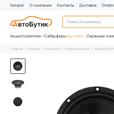
Каталог
О компании
Контакты
Доставка
Оплат
Акции
Усилители
Сабвуферы
Акустика
Охранные ком
Главная
Каталог
Акустика
Компонентная
Skylor EVO-