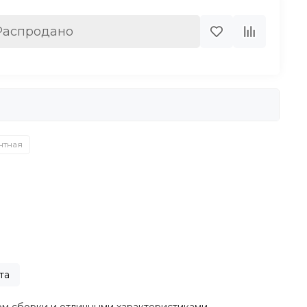
Распродано
нтная
та