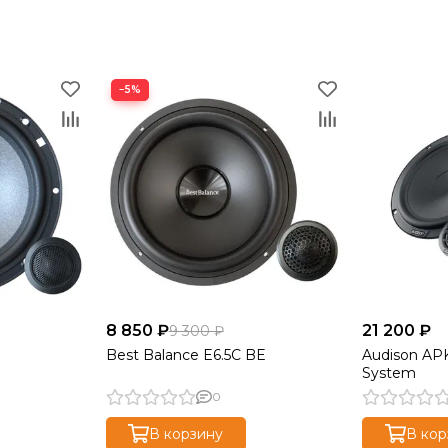
−5%
8 850 ₽
21 200 ₽
9 300 ₽
Best Balance E6.5C BE
Audison APK
System
0
В корзину
В кор