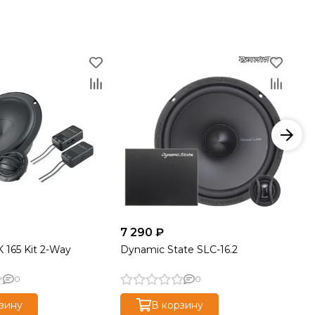
7 290 ₽
7 
 165 Kit 2-Way
Dynamic State SLC-16.2
Be
0
0
зину
В корзину