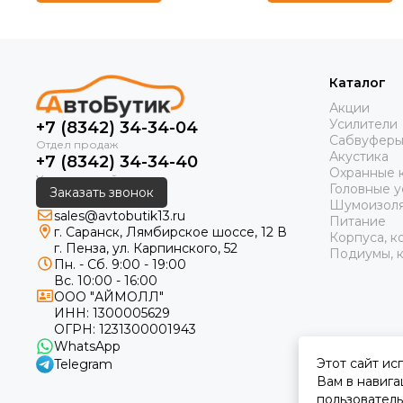
Каталог
Акции
Усилители
+7 (8342) 34-34-04
Сабвуфер
Акустика
+7 (8342) 34-34-40
Охранные 
Головные у
Заказать звонок
Шумоизол
sales@avtobutik13.ru
Питание
г. Саранск, Лямбирское шоссе, 12 В
Корпуса, к
г. Пенза, ул. Карпинского, 52
Подиумы, к
Пн. - Сб. 9:00 - 19:00
Вс. 10:00 - 16:00
ООО "АЙМОЛЛ"
ИНН:
1300005629
ОГРН:
1231300001943
WhatsApp
Этот сайт ис
Telegram
Вам в навига
пользователь