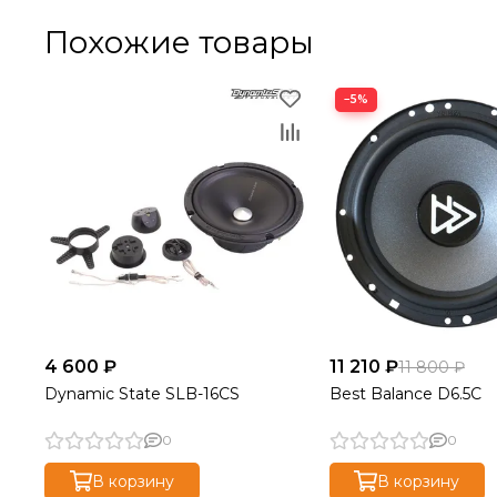
Похожие товары
−5%
4 600 ₽
11 210 ₽
11 800 ₽
Dynamic State SLB-16CS
Best Balance D6.5C
0
0
В корзину
В корзину