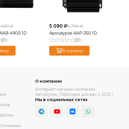
5 090 ₽
10
1 490 ₽
6 790 ₽
 AAB-4900.1D
Apocalypse AAP-350.1D
Ap
0
0
зину
В корзину
О компании
Интернет-магазин компании
ние
АвтоБутик. Работаем для вас с 2012 г.
Мы в социальных сетях
айлов
аботки
сональных