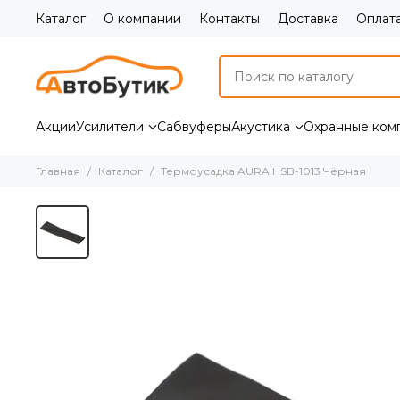
Каталог
О компании
Контакты
Доставка
Оплат
Акции
Усилители
Сабвуферы
Акустика
Охранные ком
Главная
Каталог
Термоусадка AURA HSB-1013 Чёрная