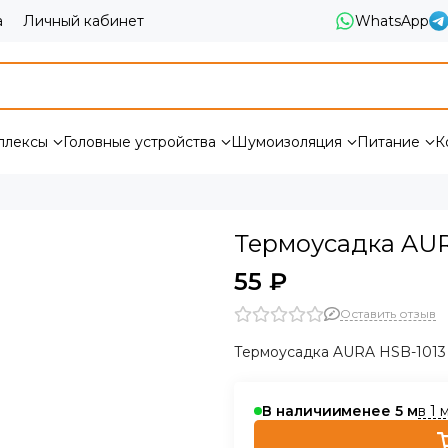
а
Личный кабинет
WhatsApp
плексы
Головные устройства
Шумоизоляция
Питание
К
Термоусадка AUR
55 ₽
Оставить отзыв
Термоусадка AURA HSB-1013
в 1 
В наличии
менее 5