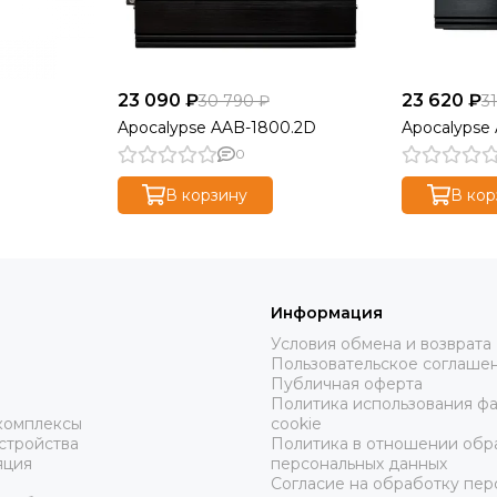
23 090 ₽
23 620 ₽
30 790 ₽
3
Apocalypse AAB-1800.2D
Apocalypse
0
В корзину
В кор
Информация
Условия обмена и возврата
Пользовательское соглаше
ы
Публичная оферта
Политика использования ф
комплексы
cookie
стройства
Политика в отношении обр
яция
персональных данных
Согласие на обработку пер