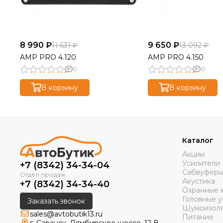
8 990 ₽
9 650 ₽
11 631 ₽
13 092 ₽
AMP PRO 4.120
AMP PRO 4.150
0
0
В корзину
В корзину
Каталог
Акции
Усилители
+7 (8342) 34-34-04
Сабвуфер
Акустика
+7 (8342) 34-34-40
Охранные 
Головные у
Заказать звонок
Шумоизол
sales@avtobutik13.ru
Питание