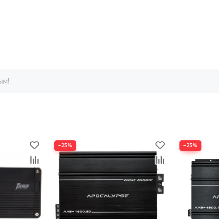
ым!
−25%
−25%