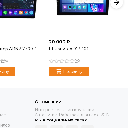
20 000 ₽
27
итор ARN2-7709-4
LT монитор 9" / 464
NU
/ 
0
0
зину
В корзину
О компании
Интернет-магазин компании
ние
АвтоБутик. Работаем для вас с 2012 г.
Мы в социальных сетях
айлов