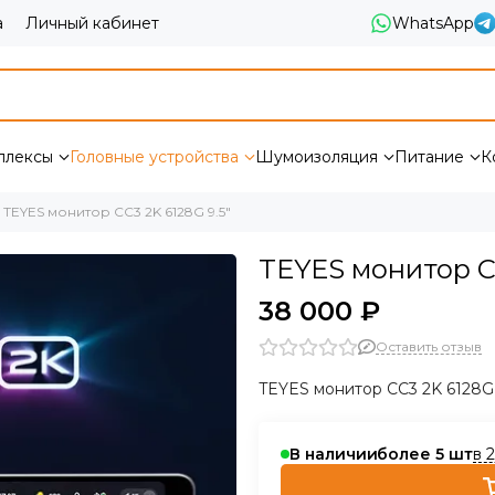
а
Личный кабинет
WhatsApp
плексы
Головные устройства
Шумоизоляция
Питание
К
TEYES монитор CC3 2K 6128G 9.5"
TEYES монитор CC
38 000 ₽
Оставить отзыв
TEYES монитор CC3 2K 6128G 
в 
В наличии
более 5