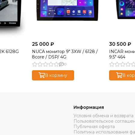
25 000 ₽
30 500 ₽
2K 6128G
NUCA монитор 9" 3XW / 6128 /
INCAR мон
8core / DSP/ 4G
9.5" 464
0
В корзину
В кор
Информация
Условия обмена и возврата
Пользовательское соглаше
ы
Публичная оферта
Политика использования ф