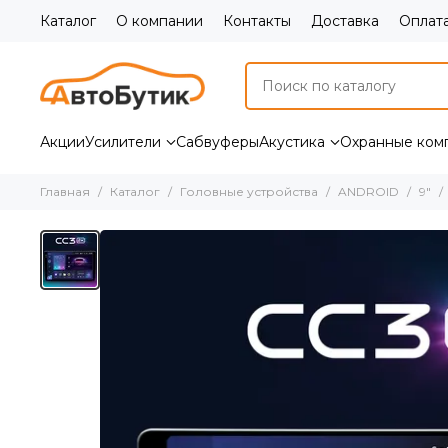
Каталог
О компании
Контакты
Доставка
Оплат
Акции
Усилители
Сабвуферы
Акустика
Охранные ком
Главная
Каталог
Головные устройства
ANDROID
9"