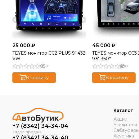
25 000 ₽
45 000 ₽
TEYES монитор CC2 PLUS 9" 432
TEYES монитор CC3 
VW
9.5" 360°
0
0
В корзину
В корзину
Каталог
Акции
Усилители
+7 (8342) 34-34-04
Сабвуфер
Акустика
+7 (8342) 34-34-40