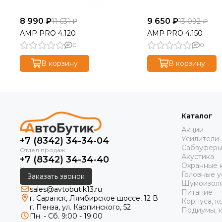
8 990 ₽
9 650 ₽
11 631 ₽
13 092 ₽
AMP PRO 4.120
AMP PRO 4.150
0
0
В корзину
В корзину
Каталог
Акции
Усилители
+7 (8342) 34-34-04
Сабвуфер
Акустика
+7 (8342) 34-34-40
Охранные 
Головные у
Заказать звонок
Шумоизол
sales@avtobutik13.ru
Питание
г. Саранск, Лямбирское шоссе, 12 В
Корпуса, к
г. Пенза, ул. Карпинского, 52
Подиумы, к
Пн. - Сб. 9:00 - 19:00