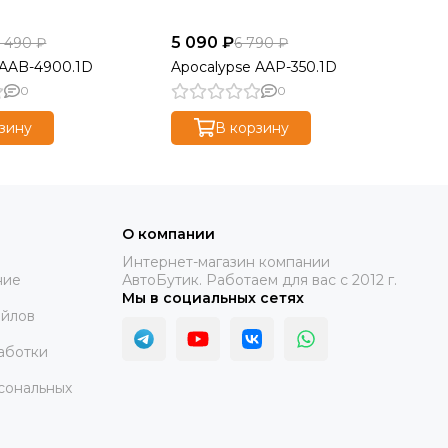
5 090 ₽
10
1 490 ₽
6 790 ₽
 AAB-4900.1D
Apocalypse AAP-350.1D
Ap
0
0
зину
В корзину
О компании
Интернет-магазин компании
ние
АвтоБутик. Работаем для вас с 2012 г.
Мы в социальных сетях
айлов
аботки
сональных