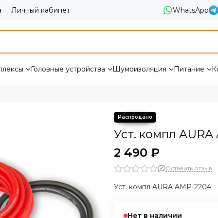
а
Личный кабинет
WhatsApp
плексы
Головные устройства
Шумоизоляция
Питание
К
Уст. компл AURA
2 490 ₽
Оставить отзыв
Уст. компл AURA AMP-2204
Нет в наличии