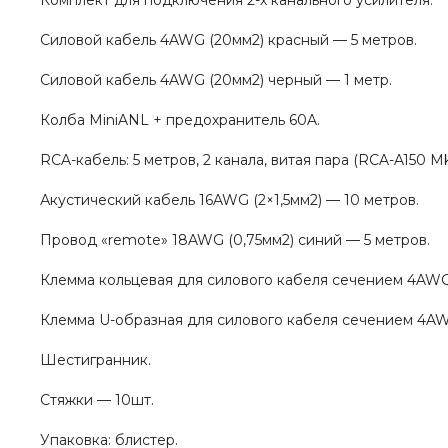
Комплект для подключения 2-х канального усилителя.
Силовой кабель 4AWG (20мм2) красный — 5 метров.
Силовой кабель 4AWG (20мм2) черный — 1 метр.
Колба MiniANL + предохранитель 60A.
RCA-кабель: 5 метров, 2 канала, витая пара (RCA-A150 MkI
Акустический кабель 16AWG (2×1,5мм2) — 10 метров.
Провод «remote» 18AWG (0,75мм2) синий — 5 метров.
Клемма кольцевая для силового кабеля сечением 4AWG 
Клемма U-образная для силового кабеля сечением 4AWG
Шестигранник.
Стяжки — 10шт.
Упаковка: блистер.