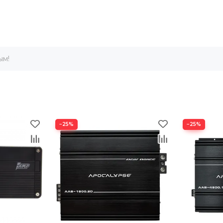
ым!
−25%
−25%