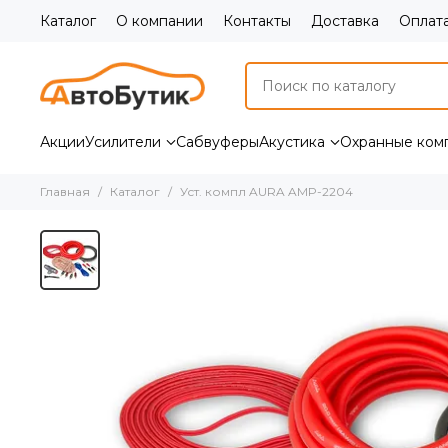
Каталог
О компании
Контакты
Доставка
Оплат
Акции
Усилители
Сабвуферы
Акустика
Охранные ком
Главная
Каталог
Уст. компл AURA AMP-2204