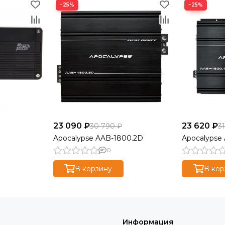
−25%
−25%
23 090 ₽
23 620 ₽
30 790 ₽
3
Apocalypse AAB-1800.2D
Apocalypse
0
В корзину
В кор
Информация