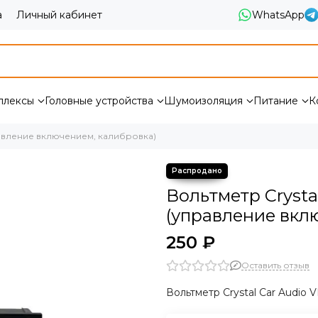
а
Личный кабинет
WhatsApp
плексы
Головные устройства
Шумоизоляция
Питание
К
правление включением, калибровка)
Вольтметр Crysta
(управление вкл
250 ₽
Оставить отзыв
Вольтметр Crystal Car Audio