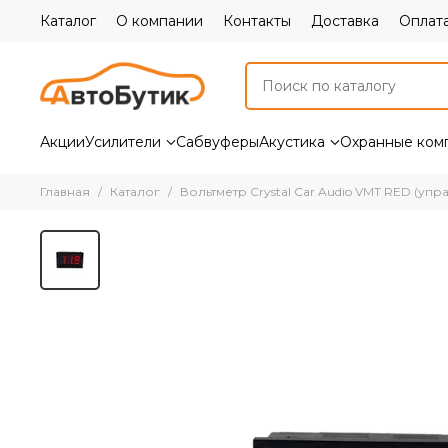
Каталог
О компании
Контакты
Доставка
Оплат
Акции
Усилители
Сабвуферы
Акустика
Охранные ком
Главная
Каталог
Вольтметр Crystal Car Audio VMT RED (у