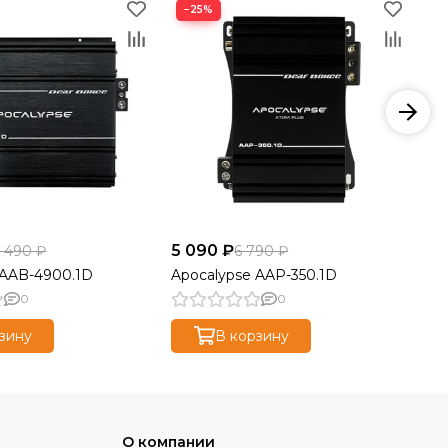
−25%
5 090 ₽
10
1 490 ₽
6 790 ₽
 AAB-4900.1D
Apocalypse AAP-350.1D
Ap
0
0
зину
В корзину
О компании