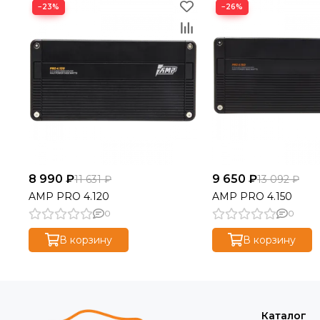
−23%
−26%
8 990 ₽
9 650 ₽
11 631 ₽
13 092 ₽
AMP PRO 4.120
AMP PRO 4.150
0
0
В корзину
В корзину
Каталог