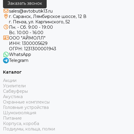
Заказать звонок
sales@avtobutik13.ru
г. Саранск, Лямбирское шоссе, 12 В
г. Пенза, ул. Карпинского, 52
Пн. - Сб. 9:00 - 19:00
Вс. 10:00 - 16:00
ООО "АЙМОЛЛ"
ИНН:
1300005629
ОГРН:
1231300001943
WhatsApp
Telegram
Каталог
Акции
Усилители
Сабвуферы
Акустика
Охранные комплексы
Головные устройства
Шумоизоляция
Питание
Корпуса, короба
Подиумы, кольца, полки