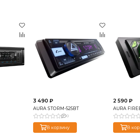
3 490 ₽
2 590 ₽
AURA STORM-525BT
AURA FIRE
0
В корзину
В кор