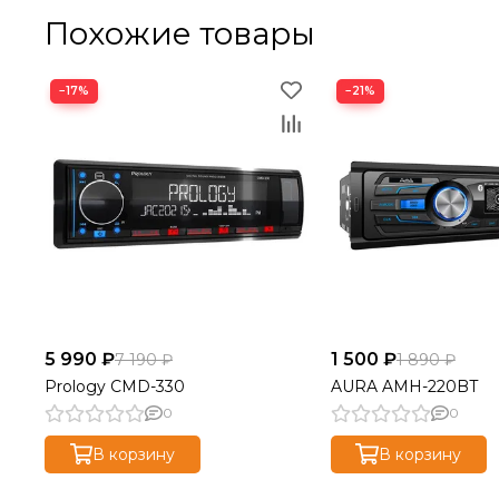
Похожие товары
−17%
−21%
5 990 ₽
1 500 ₽
7 190 ₽
1 890 ₽
Prology CMD-330
AURA AMH-220BT
0
0
В корзину
В корзину