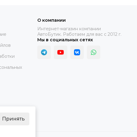
О компании
Интернет-магазин компании
ние
АвтоБутик. Работаем для вас с 2012 г.
Мы в социальных сетях
айлов
аботки
сональных
Принять