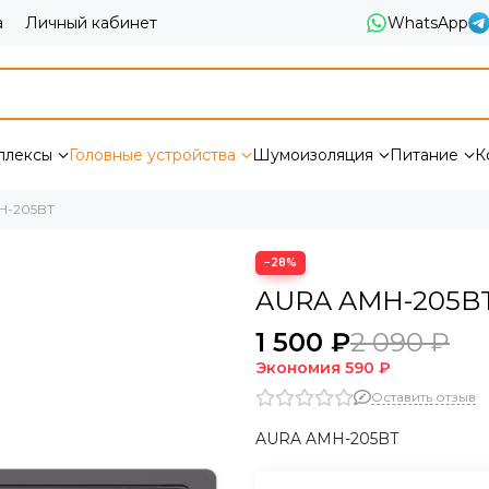
а
Личный кабинет
WhatsApp
плексы
Головные устройства
Шумоизоляция
Питание
К
H-205BT
−28%
AURA AMH-205B
1 500 ₽
2 090 ₽
Экономия
590 ₽
Оставить отзыв
AURA AMH-205BT