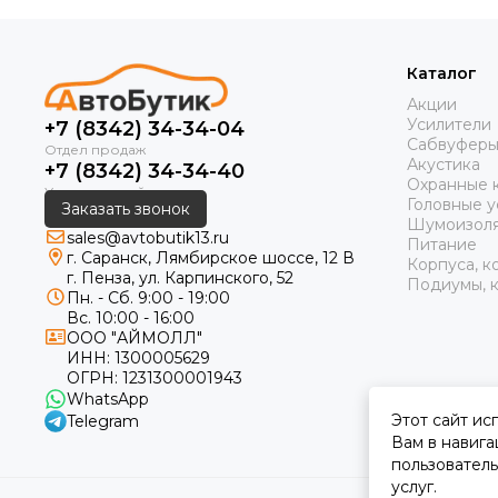
Каталог
Акции
Усилители
+7 (8342) 34-34-04
Сабвуфер
Акустика
+7 (8342) 34-34-40
Охранные 
Головные у
Заказать звонок
Шумоизол
sales@avtobutik13.ru
Питание
г. Саранск, Лямбирское шоссе, 12 В
Корпуса, к
г. Пенза, ул. Карпинского, 52
Подиумы, к
Пн. - Сб. 9:00 - 19:00
Вс. 10:00 - 16:00
ООО "АЙМОЛЛ"
ИНН:
1300005629
ОГРН:
1231300001943
WhatsApp
Этот сайт ис
Telegram
Вам в навига
пользователь
услуг.