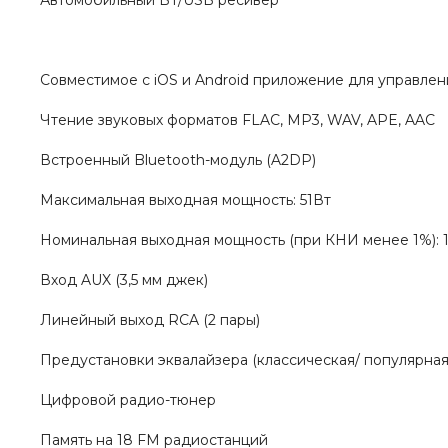
Автомобильный BT/USB ресивер
Совместимое с iOS и Android приложение для управле
Чтение звуковых форматов FLAC, MP3, WAV, APE, AAC
Встроенный Bluetooth-модуль (A2DP)
Максимальная выходная мощность: 51Вт
Номинальная выходная мощность (при КНИ менее 1%): 
Вход AUX (3,5 мм джек)
Линейный выход RCA (2 пары)
Предустановки эквалайзера (классическая/ популярная 
Цифровой радио-тюнер
Память на 18 FM радиостанций