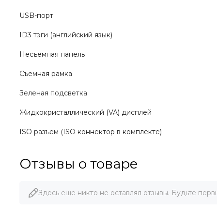
USB-порт
ID3 тэги (английский язык)
Несъемная панель
Съемная рамка
Зеленая подсветка
Жидкокристаллический (VA) дисплей
ISO разъем (ISO коннектор в комплекте)
Отзывы о товаре
Здесь еще никто не оставлял отзывы. Будьте перв