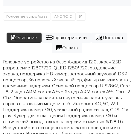
Головные устройства
ANDROID
9"
Описание
Характеристики
Доставка
Оплата
Головное устройство на базе Андроид 12.0, экран 2.5D
разрешение 1280*720, QLED 1280*720, разделение
экрана, поддержка HD камер, встроенный звуковой DSP
процессор, 36-полосный эквалайзер, фильтр низких частот,
временные задержки. Основной процессор UIS7862, Core
- 8: 2 ядра ARM cortex A75 + 6 ядер ARM cortex A55, Cpu - 2
Ghz. Оперативная память и внутренняя память указаны
справа в названии модели в Гб. Интернет 4G, 5G, WIFI.
Поддержка камер 360, усиленный радио сигнал, GPS. Car
play. Кулер для охлаждения.Поддержка камер 360 и
оптический выход только на версии с памятью 6/128 Гб.
Все устройства оснащены комплектов проводов и iso -
разъемом. Возможность выбора темы главного экрана.