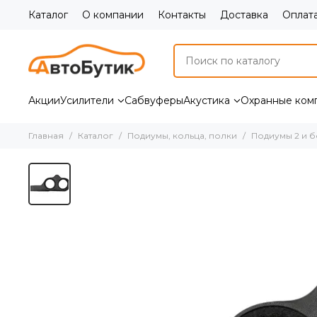
Каталог
О компании
Контакты
Доставка
Оплат
Акции
Усилители
Сабвуферы
Акустика
Охранные ком
Главная
Каталог
Подиумы, кольца, полки
Подиумы 2 и 