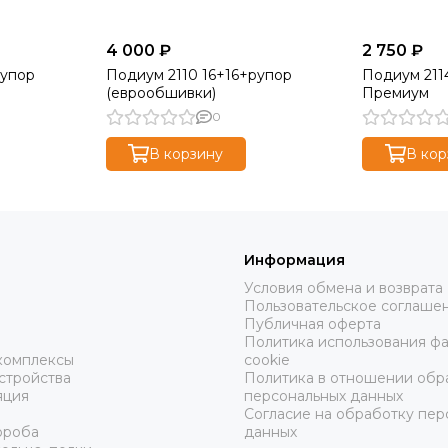
4 000 ₽
2 750 ₽
рупор
Подиум 2110 16+16+рупор
Подиум 211
(еврообшивки)
Премиум
0
В корзину
В кор
Информация
Условия обмена и возврата
Пользовательское соглаше
ы
Публичная оферта
Политика использования ф
комплексы
cookie
стройства
Политика в отношении обр
яция
персональных данных
Согласие на обработку пер
ороба
данных