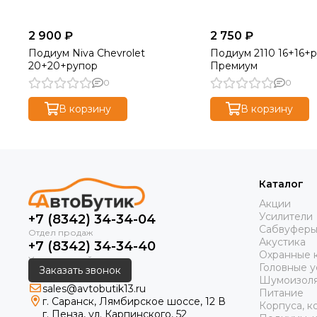
2 900 ₽
2 750 ₽
Подиум Niva Chevrolet
Подиум 2110 16+16+
20+20+рупор
Премиум
0
0
В корзину
В корзину
Каталог
Акции
Усилители
+7 (8342) 34-34-04
Сабвуфер
Акустика
+7 (8342) 34-34-40
Охранные 
Головные у
Заказать звонок
Шумоизол
sales@avtobutik13.ru
Питание
г. Саранск, Лямбирское шоссе, 12 В
Корпуса, к
г. Пенза, ул. Карпинского, 52