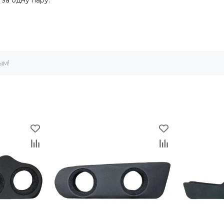
за одну пару.
ым!