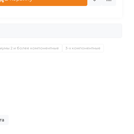
иумы 2 и более компонентные
3-х компонентные
та