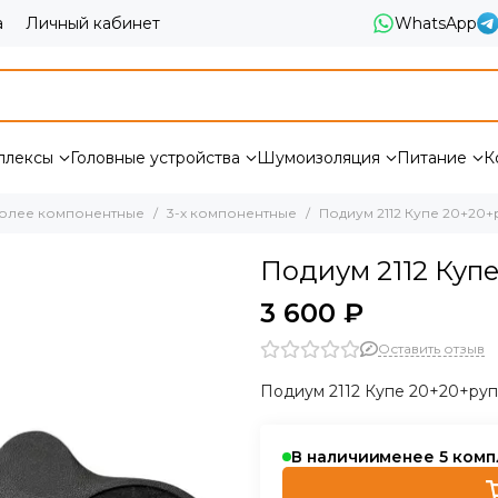
а
Личный кабинет
WhatsApp
плексы
Головные устройства
Шумоизоляция
Питание
К
более компонентные
3-х компонентные
Подиум 2112 Купе 20+20
Подиум 2112 Куп
3 600 ₽
Оставить отзыв
Подиум 2112 Купе 20+20+ру
В наличии
менее 5