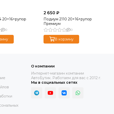
2 650 ₽
2 
4 20+16+рупор
Подиум 2110 20+16+рупор
По
Премиум
(п
0
0
зину
В корзину
О компании
Интернет-магазин компании
ние
АвтоБутик. Работаем для вас с 2012 г.
Мы в социальных сетях
айлов
аботки
сональных