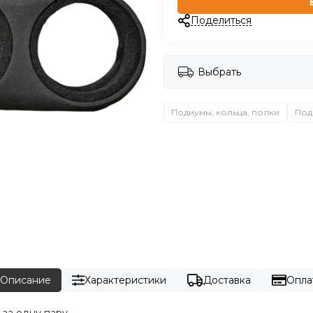
Поделиться
Выбрать
Подиумы, кольца, полки
Под
Описание
Характеристики
Доставка
Опла