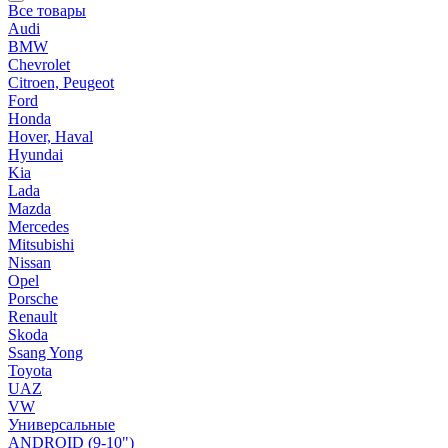
Все товары
Audi
BMW
Chevrolet
Citroen, Peugeot
Ford
Honda
Hover, Haval
Hyundai
Kia
Lada
Mazda
Mercedes
Mitsubishi
Nissan
Opel
Porsche
Renault
Skoda
Ssang Yong
Toyota
UAZ
VW
Универсальные
ANDROID (9-10")