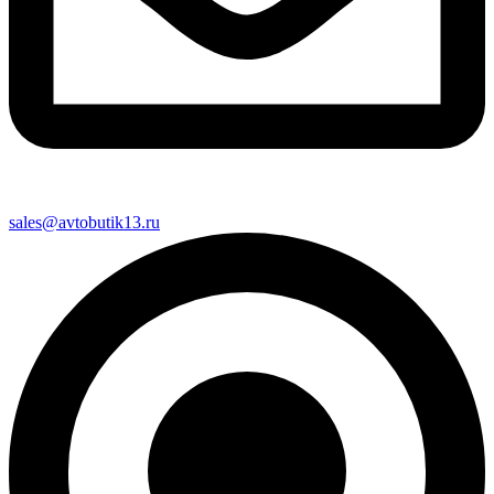
sales@avtobutik13.ru