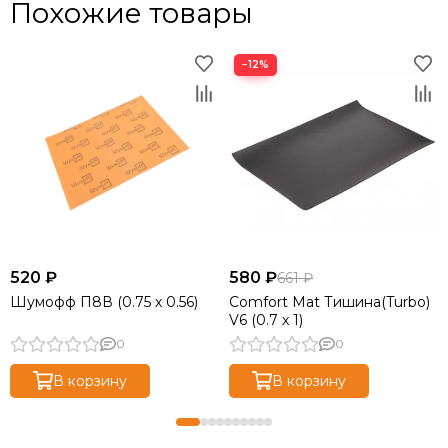
Похожие товары
−12%
520 ₽
580 ₽
661 ₽
Шумофф П8В (0.75 х 0.56)
Comfort Mat Тишина(Turbo)
V6 (0.7 x 1)
0
0
В корзину
В корзину