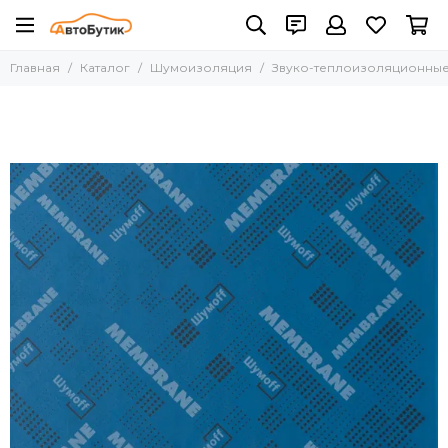
Шумоизоляция
Главная
Каталог
Шумоизоляция
Звуко-теплоизоляционны
Все товары
Вибропоглощающие
Декоративные
Звуко-теплоизоляционные
Инструмент
Уплотнительные
Шумопоглотители