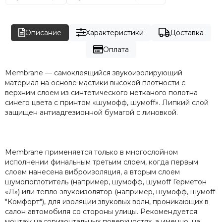
Описание
Характеристики
Доставка
Оплата
Membrane — самоклеящийся звукоизолирующий
материал на основе мастики высокой плотности с
верхним слоем из синтетического нетканого полотна
синего цвета с принтом «шумофф, шумoff». Липкий слой
защищен антиадгезионной бумагой с линовкой.
Membrane применяется только в многослойном
исполнении финальным третьим слоем, когда первым
слоем нанесена виброизоляция, а вторым слоем
шумопоглотитель (например, шумофф, шумoff Герметон
«Л») или тепло-звукоизолятор (например, шумофф, шумoff
"Комфорт"), для изоляции звуковых волн, проникающих в
салон автомобиля со стороны улицы. Рекомендуется
монтаж на горизонтальных поверхностях, а именно, на