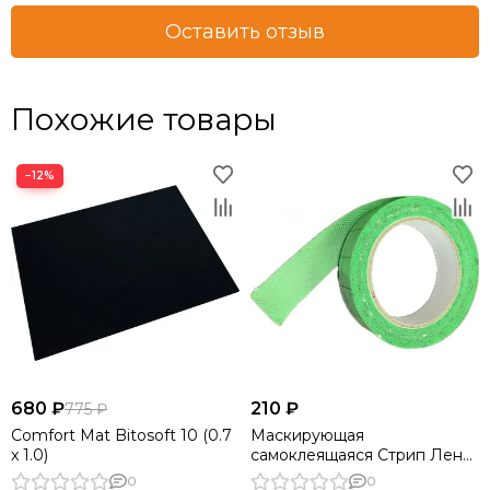
Оставить отзыв
Похожие товары
−12%
680 ₽
210 ₽
775 ₽
Comfort Mat Bitosoft 10 (0.7
Маскирующая
x 1.0)
самоклеящаяся Стрип Лента
Prizma 6 (35мм*10м)
0
0