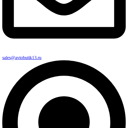
sales@avtobutik13.ru