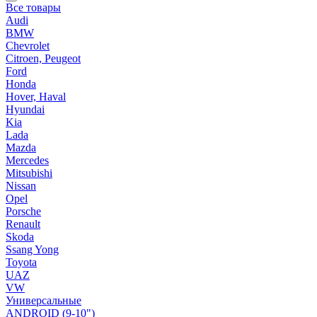
Все товары
Audi
BMW
Chevrolet
Citroen, Peugeot
Ford
Honda
Hover, Haval
Hyundai
Kia
Lada
Mazda
Mercedes
Mitsubishi
Nissan
Opel
Porsche
Renault
Skoda
Ssang Yong
Toyota
UAZ
VW
Универсальные
ANDROID (9-10")