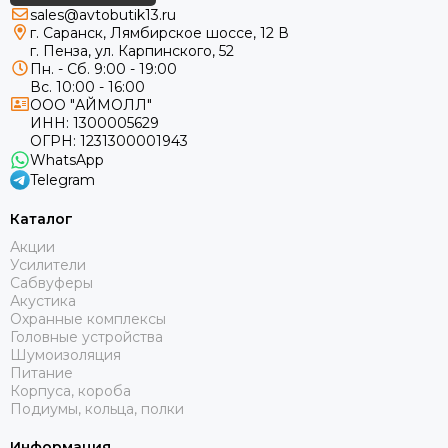
sales@avtobutik13.ru
г. Саранск, Лямбирское шоссе, 12 В
г. Пенза, ул. Карпинского, 52
Пн. - Сб. 9:00 - 19:00
Вс. 10:00 - 16:00
ООО "АЙМОЛЛ"
ИНН:
1300005629
ОГРН:
1231300001943
WhatsApp
Telegram
Каталог
Акции
Усилители
Сабвуферы
Акустика
Охранные комплексы
Головные устройства
Шумоизоляция
Питание
Корпуса, короба
Подиумы, кольца, полки
Информация