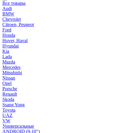
Все товары
Audi
BMW
Chevrolet
Citroen, Peugeot
Ford
Honda
Hover, Haval
Hyundai
Kia
Lada
Mazda
Mercedes
Mitsubishi
Nissan
Opel
Porsche
Renault
Skoda
Ssang Yong
Toyota
UAZ
VW
Универсальные
ANDROID (9-10")