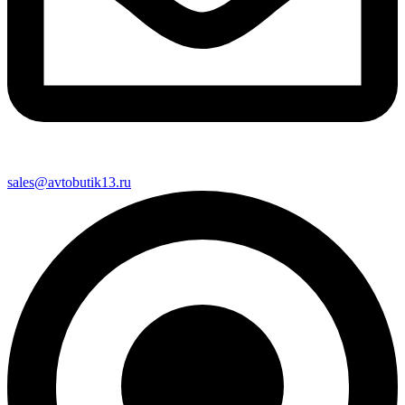
sales@avtobutik13.ru